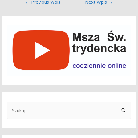
Nawigacja
←
Previous Wpis
Next Wpis
→
wpisu
S
z
u
k