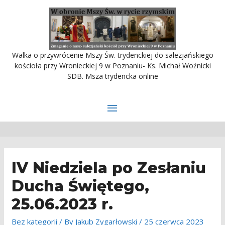
Walka o przywrócenie Mszy Św. trydenckiej do salezjańskiego
kościoła przy Wronieckiej 9 w Poznaniu- Ks. Michał Woźnicki
SDB. Msza trydencka online
Main
Menu
IV Niedziela po Zesłaniu
Ducha Świętego,
25.06.2023 r.
Bez kategorii
/ By
Jakub Zygarłowski
/
25 czerwca 2023