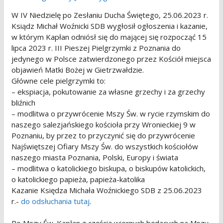
W IV Niedzielę po Zesłaniu Ducha Świętego, 25.06.2023 r.
Ksiądz Michał Woźnicki SDB wygłosił ogłoszenia i kazanie,
w którym Kapłan odniósł się do mającej się rozpocząć 15
lipca 2023 r. III Pieszej Pielgrzymki z Poznania do
jedynego w Polsce zatwierdzonego przez Kościół miejsca
objawień Matki Bożej w Gietrzwałdzie.
Główne cele pielgrzymki to:
– ekspiacja, pokutowanie za własne grzechy i za grzechy
bliźnich
– modlitwa o przywrócenie Mszy Św. w rycie rzymskim do
naszego salezjańskiego kościoła przy Wronieckiej 9 w
Poznaniu, by przez to przyczynić się do przywrócenie
Najświętszej Ofiary Mszy Św. do wszystkich kościołów
naszego miasta Poznania, Polski, Europy i świata
– modlitwa o katolickiego biskupa, o biskupów katolickich,
o katolickiego papieża, papieża-katolika
Kazanie Księdza Michała Woźnickiego SDB z 25.06.2023
r.-
do odsłuchania tutaj
.