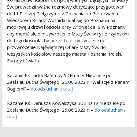
Po Mszy Św. Kapłan z częścią wiernych będących na Mszy
Św. prowadził ważne rozmowy dotyczące przygotowań
do III Pieszej Pielgrzymki z Poznania do Gietrzwałdu.
Wieczorem Ksiądz Woźnicki udał się do Poznania na
modlitwę u drzwi kościoła przy Wronieckiej 9 w Poznaniu
aby modlić się o przywrócenie Mszy Św. w rycie rzymskim
do tego kościoła, by przez to przyczynić się do
przywrócenie Najświętszej Ofiary Mszy Św. do
wszystkich kościołów naszego miasta Poznania, Polski,
Europy i świata.
Kazanie Ks. Jacka Bałemby SDB na IV Niedzielę po
Zesłaniu Ducha Świętego, 25.06.2023 r. “Wakacje z Panem
Bogiem!” –
do odsłuchania tutaj
.
Kazanie Ks. Dariusza Kowalczyka SDB na IV Niedzielę po
Zesłaniu Ducha Świętego, 25.06.2023 r. –
do odsłuchania
tutaj
.